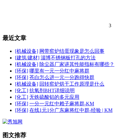
3
最近文章
[机械设备]
网带窑炉结蛋现象是怎么回事
[建筑/建材]
淄博不锈钢板打孔的方法
[机械设备]
除尘器厂家讲其性能指标有哪些？
[环保]
哪里有一元一分红中麻将群
[环保]
苍白怎么进一元一分跑得快群
[机械设备]
回转窑炉烘干工作原理是什么
[化工]
抗氧剂BHT详细说明
[化工]
无铁硫酸铝的多元应用
[环保]
一分一元红中赖子麻将群-KM
[环保]
在线1元1分广东麻将红中群-经验 | KM
图文推荐