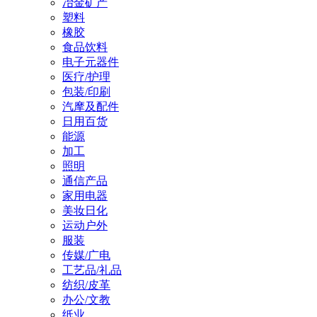
冶金矿产
塑料
橡胶
食品饮料
电子元器件
医疗/护理
包装/印刷
汽摩及配件
日用百货
能源
加工
照明
通信产品
家用电器
美妆日化
运动户外
服装
传媒/广电
工艺品/礼品
纺织/皮革
办公/文教
纸业