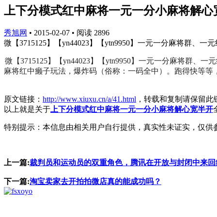
上下分模式红中麻将一元一分小麻将解心
秀旭网
•
2015-02-07
•
阅读
2896
微【3715125】【yn44023】【ytn9950】一元一分麻将
微【3715125】【yn44023】【ytn9950】一元一分
麻将红中癞子玩法，爆炸码（俗称：一码全中）。跑得快等等
原文链接：
http://www.xiuxu.cn/a/41.html
，转载和复制请保留此
以上就是关于
上下分模式红中麻将一元一分小麻将解心宽半开
特别提示：本信息由相关用户自行提供，真实性未证实，仅供
上一篇:
裁判员和运动员的双重角色，腾讯在开放与封闭中来回
下一篇:
淘宝卖家去开拍拍微店真的能成功吗？