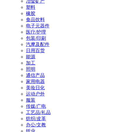
冶金矿产
塑料
橡胶
食品饮料
电子元器件
医疗/护理
包装/印刷
汽摩及配件
日用百货
能源
加工
照明
通信产品
家用电器
美妆日化
运动户外
服装
传媒/广电
工艺品/礼品
纺织/皮革
办公/文教
纸业