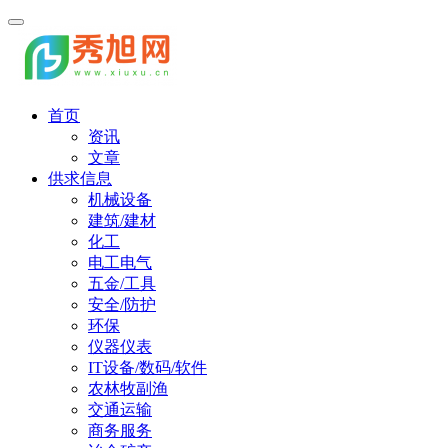
首页
资讯
文章
供求信息
机械设备
建筑/建材
化工
电工电气
五金/工具
安全/防护
环保
仪器仪表
IT设备/数码/软件
农林牧副渔
交通运输
商务服务