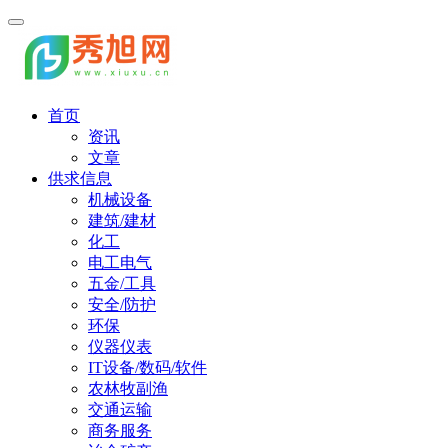
首页
资讯
文章
供求信息
机械设备
建筑/建材
化工
电工电气
五金/工具
安全/防护
环保
仪器仪表
IT设备/数码/软件
农林牧副渔
交通运输
商务服务