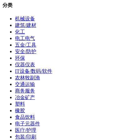
分类
机械设备
建筑/建材
化工
电工电气
五金/工具
安全/防护
环保
仪器仪表
IT设备/数码/软件
农林牧副渔
交通运输
商务服务
冶金矿产
塑料
橡胶
食品饮料
电子元器件
医疗/护理
包装/印刷