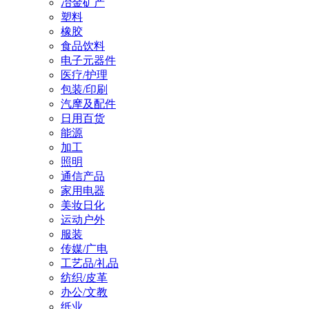
冶金矿产
塑料
橡胶
食品饮料
电子元器件
医疗/护理
包装/印刷
汽摩及配件
日用百货
能源
加工
照明
通信产品
家用电器
美妆日化
运动户外
服装
传媒/广电
工艺品/礼品
纺织/皮革
办公/文教
纸业