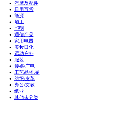
汽摩及配件
日用百货
能源
加工
照明
通信产品
家用电器
美妆日化
运动户外
服装
传媒/广电
工艺品/礼品
纺织/皮革
办公/文教
纸业
其他未分类