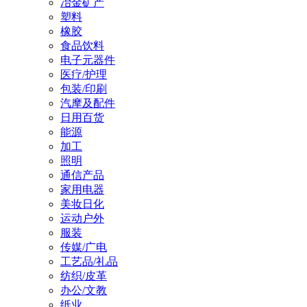
冶金矿产
塑料
橡胶
食品饮料
电子元器件
医疗/护理
包装/印刷
汽摩及配件
日用百货
能源
加工
照明
通信产品
家用电器
美妆日化
运动户外
服装
传媒/广电
工艺品/礼品
纺织/皮革
办公/文教
纸业