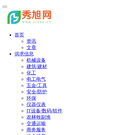
首页
资讯
文章
供求信息
机械设备
建筑/建材
化工
电工电气
五金/工具
安全/防护
环保
仪器仪表
IT设备/数码/软件
农林牧副渔
交通运输
商务服务