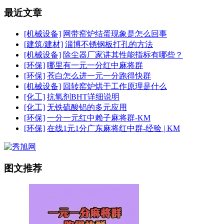
最近文章
[机械设备]
网带窑炉结蛋现象是怎么回事
[建筑/建材]
淄博不锈钢板打孔的方法
[机械设备]
除尘器厂家讲其性能指标有哪些？
[环保]
哪里有一元一分红中麻将群
[环保]
苍白怎么进一元一分跑得快群
[机械设备]
回转窑炉烘干工作原理是什么
[化工]
抗氧剂BHT详细说明
[化工]
无铁硫酸铝的多元应用
[环保]
一分一元红中赖子麻将群-KM
[环保]
在线1元1分广东麻将红中群-经验 | KM
图文推荐