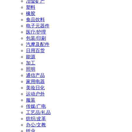
冶金矿产
塑料
橡胶
食品饮料
电子元器件
医疗/护理
包装/印刷
汽摩及配件
日用百货
能源
加工
照明
通信产品
家用电器
美妆日化
运动户外
服装
传媒/广电
工艺品/礼品
纺织/皮革
办公/文教
纸业