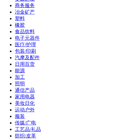
商务服务
冶金矿产
塑料
橡胶
食品饮料
电子元器件
医疗/护理
包装/印刷
汽摩及配件
日用百货
能源
加工
照明
通信产品
家用电器
美妆日化
运动户外
服装
传媒/广电
工艺品/礼品
纺织/皮革