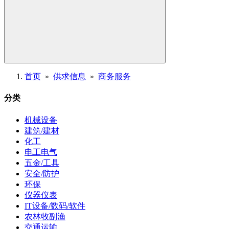
首页
»
供求信息
»
商务服务
分类
机械设备
建筑/建材
化工
电工电气
五金/工具
安全/防护
环保
仪器仪表
IT设备/数码/软件
农林牧副渔
交通运输