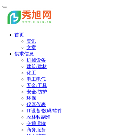
首页
资讯
文章
供求信息
机械设备
建筑/建材
化工
电工电气
五金/工具
安全/防护
环保
仪器仪表
IT设备/数码/软件
农林牧副渔
交通运输
商务服务