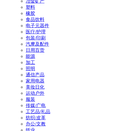
冶金矿产
塑料
橡胶
食品饮料
电子元器件
医疗/护理
包装/印刷
汽摩及配件
日用百货
能源
加工
照明
通信产品
家用电器
美妆日化
运动户外
服装
传媒/广电
工艺品/礼品
纺织/皮革
办公/文教
纸业