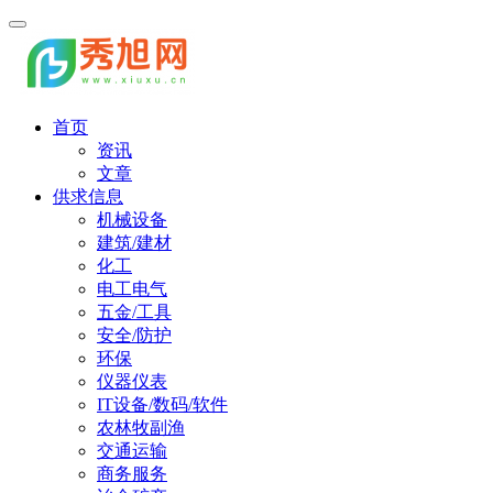
首页
资讯
文章
供求信息
机械设备
建筑/建材
化工
电工电气
五金/工具
安全/防护
环保
仪器仪表
IT设备/数码/软件
农林牧副渔
交通运输
商务服务