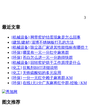
3
最近文章
[机械设备]
网带窑炉结蛋现象是怎么回事
[建筑/建材]
淄博不锈钢板打孔的方法
[机械设备]
除尘器厂家讲其性能指标有哪些？
[环保]
哪里有一元一分红中麻将群
[环保]
苍白怎么进一元一分跑得快群
[机械设备]
回转窑炉烘干工作原理是什么
[化工]
抗氧剂BHT详细说明
[化工]
无铁硫酸铝的多元应用
[环保]
一分一元红中赖子麻将群-KM
[环保]
在线1元1分广东麻将红中群-经验 | KM
图文推荐