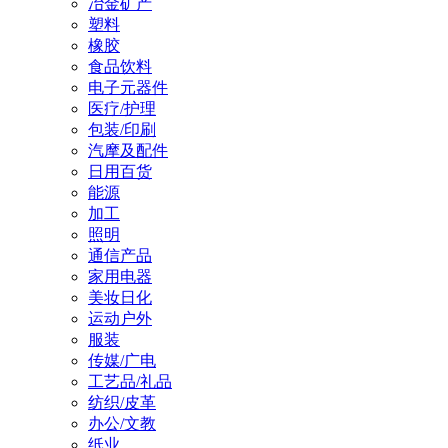
冶金矿产
塑料
橡胶
食品饮料
电子元器件
医疗/护理
包装/印刷
汽摩及配件
日用百货
能源
加工
照明
通信产品
家用电器
美妆日化
运动户外
服装
传媒/广电
工艺品/礼品
纺织/皮革
办公/文教
纸业