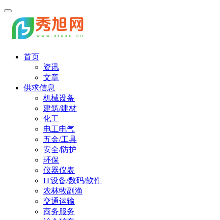
首页
资讯
文章
供求信息
机械设备
建筑/建材
化工
电工电气
五金/工具
安全/防护
环保
仪器仪表
IT设备/数码/软件
农林牧副渔
交通运输
商务服务