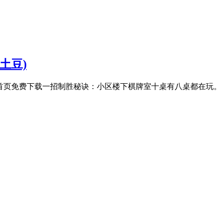
土豆)
965426]@首页免费下载一招制胜秘诀：小区楼下棋牌室十桌有八桌都在