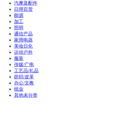
汽摩及配件
日用百货
能源
加工
照明
通信产品
家用电器
美妆日化
运动户外
服装
传媒/广电
工艺品/礼品
纺织/皮革
办公/文教
纸业
其他未分类