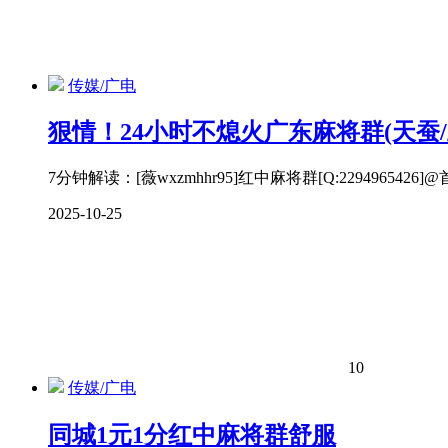
传媒/广电
狠情！24小时不熄火广东麻将群(天蚕/
7分钟解读：[薇wxzmhhr95]红中麻将群[Q:2294
2025-10-25
10
传媒/广电
同城1元1分红中麻将群舒服