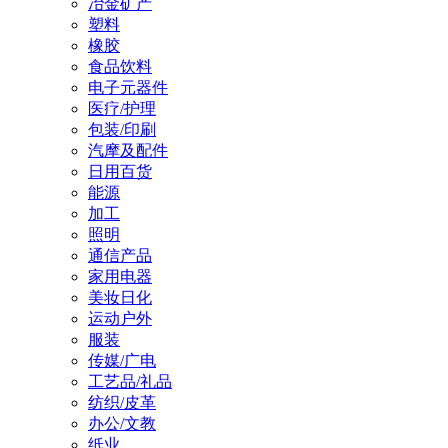
冶金矿产
塑料
橡胶
食品饮料
电子元器件
医疗/护理
包装/印刷
汽摩及配件
日用百货
能源
加工
照明
通信产品
家用电器
美妆日化
运动户外
服装
传媒/广电
工艺品/礼品
纺织/皮革
办公/文教
纸业