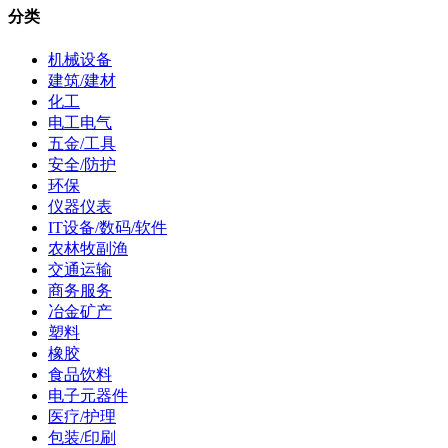
分类
机械设备
建筑/建材
化工
电工电气
五金/工具
安全/防护
环保
仪器仪表
IT设备/数码/软件
农林牧副渔
交通运输
商务服务
冶金矿产
塑料
橡胶
食品饮料
电子元器件
医疗/护理
包装/印刷