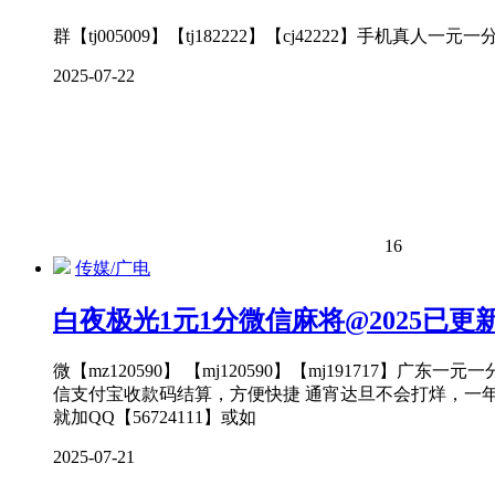
群【tj005009】【tj182222】【cj42222】
2025-07-22
16
传媒/广电
白夜极光1元1分微信麻将@2025已
微【mz120590】 【mj120590】【mj1917
信支付宝收款码结算，方便快捷 通宵达旦不会打烊，一
就加QQ【56724111】或如
2025-07-21