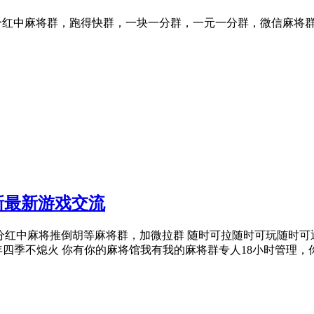
手机真人一元一分红中麻将群，跑得快群，一块一分群，一元一分群，微信麻
更新最新游戏交流
17】广东一元一分红中麻将推倒胡等麻将群，加微拉群 随时可拉随时可
年四季不熄火 你有你的麻将馆我有我的麻将群专人18小时管理